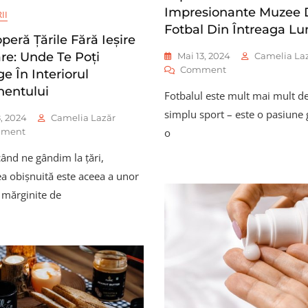
Impresionante Muzee 
II
Fotbal Din Întreaga L
peră Ţările Fără Ieșire
re: Unde Te Poți
Mai 13, 2024
Camelia La
On
Comment
e În Interiorul
Explorarea
nentului
Fotbalul este mult mai mult d
Celor
Mai
simplu sport – este o pasiune 
, 2024
Camelia Lazăr
Impresionante
On
ment
o
Muzee
Descoperă
De
când ne gândim la ţări,
Ţările
Fotbal
Fără
a obișnuită este aceea a unor
Din
Ieșire
Întreaga
i mărginite de
La
Lume
Mare:
Unde
Te
Poți
Retrage
În
Interiorul