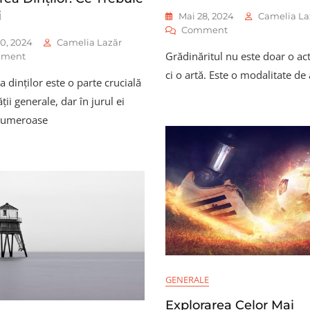
i
Mai 28, 2024
Camelia La
On
Comment
0, 2024
Camelia Lazăr
Bucurii
Grădinăritul nu este doar o act
On
ment
Și
Mituri
Beneficii
ci o artă. Este o modalitate de 
ea dinților este o parte crucială
Și
În
Realități
Grădinărit:
ții generale, dar în jurul ei
Despre
Ghidul
numeroase
Îngrijirea
Complet
Dinților:
Al
Ce
Grădinarului
Trebuie
Amator
Să
Știi
GENERALE
Explorarea Celor Mai