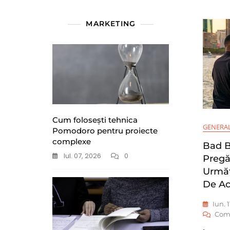
MARKETING
Cum folosești tehnica
GENERA
Pomodoro pentru proiecte
complexe
Bad B
Iul. 07, 2026
0
Pregă
Următ
De Ac
Iun. 
Com