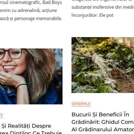
ersul cinematografic, Bad Boys
Boys:
Și
substanțe inofensive din medi
Ride
Tratamentul
nonim cu adrenalină, acțiune
Or
înconjurător. Ele pot
Lor
scă și personaje memorabile.
Die
–
Pregătindu-
Ne
Pentru
Următoarea
Aventură
Plină
De
Acțiune
GENERALE
Bucurii Și Beneficii În
TE
Grădinărit: Ghidul Com
 Și Realități Despre
Al Grădinarului Amator
irea Dinților: Ce Trebuie