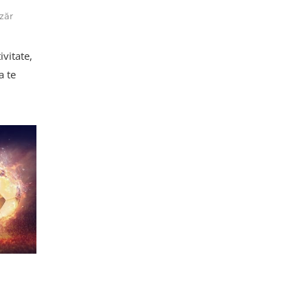
zăr
ivitate,
a te