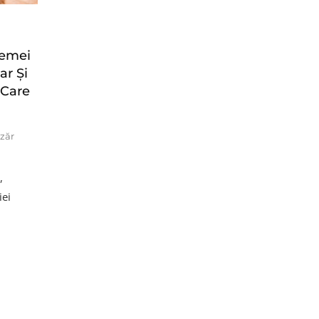
remei
ar Și
 Care
zăr
,
iei