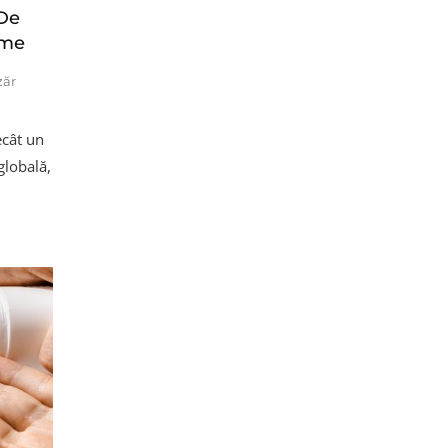
De
ume
zăr
ecât un
globală,