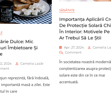
Continentului
SĂNĂTATE
Importanța Aplicării C
De Protecție Solară Chi
În Interior: Motivele Pe
LE
Ar Trebui Să Le Știi
ărie Dulce: Mic
uri Îmbietoare Și
Apr. 27, 2024
Camelia La
On
Comment
e
Importanța
În societatea noastră modernă
Aplicării
22, 2024
Camelia Lazăr
Cremei
conștientizarea asupra protecț
On
ment
De
Bucătărie
solare este din ce în ce mai
Protecție
jun reprezintă, fără îndoială,
Dulce:
accentuată.
Solară
Mic
 importantă masă a zilei. Este
Chiar
Dejunuri
l în care
Și
Îmbietoare
În
Și
Interior:
Simple
Motivele