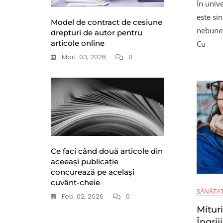
În univ
este si
Model de contract de cesiune
nebunea
drepturi de autor pentru
articole online
Cu
Mart. 03, 2026
0
Ce faci când două articole din
aceeași publicație
concurează pe același
cuvânt-cheie
SĂNĂTA
Feb. 02, 2026
0
Mituri
Îngrij