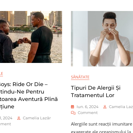
LE
SĂNĂTATE
oys: Ride Or Die –
Tipuri De Alergii Și
tindu-Ne Pentru
Tratamentul Lor
oarea Aventură Plină
țiune
Iun. 6, 2024
Camelia Laz
On
Comment
11, 2024
Camelia Lazăr
Tipuri
Alergiile sunt reacții imunitare
On
ment
De
Bad
Alergii
exagerate ale organismului la