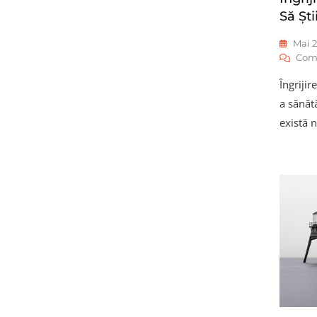
Să Ști
Mai 2
Com
Îngrijir
a sănătă
există 