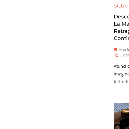
CĂLĂTOR
Desco
La Ma
Retrag
Conti
Mai 8
Com
Atunci 
imagine
teritori