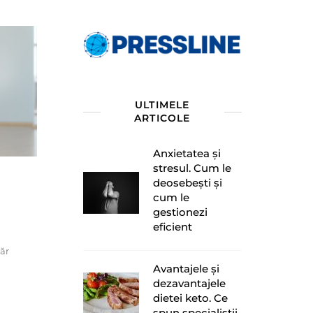
ULTIMELE
ARTICOLE
Anxietatea și
stresul. Cum le
deosebești și
cum le
gestionezi
eficient
ăr
Avantajele și
dezavantajele
dietei keto. Ce
spun specialiștii