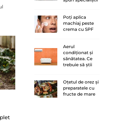
ul
Poți aplica
machiaj peste
crema cu SPF
Aerul
condiționat și
sănătatea. Ce
trebuie să știi
Oțetul de orez și
preparatele cu
fructe de mare
plet