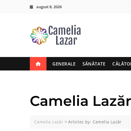
Skip
august 8, 2026
to
content
GENERALE
SĂNĂTATE
CĂLĂTO
Camelia Lază
Camelia Lazăr
>
Articles by: Camelia Lazăr