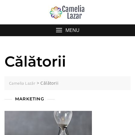
Skip
to
content
MENU
Călătorii
>
Călătorii
Camelia Lazăr
MARKETING