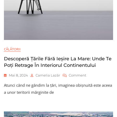
CĂLĂTORII
Descoperă Ţările Fără Ieșire La Mare: Unde Te
Poți Retrage În Interiorul Continentului
On
Mai 8, 2024
Camelia Lazăr
Comment
Descoperă
Atunci când ne gândim la ţări, imaginea obișnuită este aceea
Ţările
Fără
a unor teritorii mărginite de
Ieșire
La
Mare:
Unde
Te