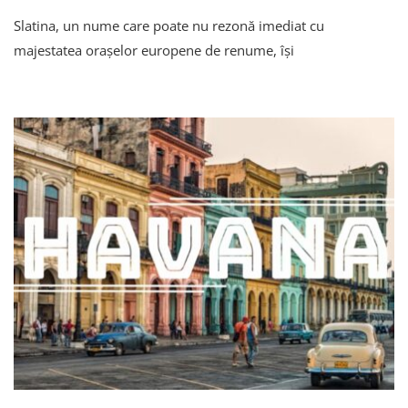
Slatina:
Slatina, un nume care poate nu rezonă imediat cu
Orașul
Cu
majestatea orașelor europene de renume, își
Cea
Mai
Mare
Fabrică
De
Aluminiu
Din
Europa
Și
Cu
O
Istorie
De
Peste
600
De
Ani