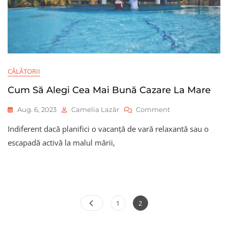
CĂLĂTORII
Cum Să Alegi Cea Mai Bună Cazare La Mare
On
Aug. 6, 2023
Camelia Lazăr
Comment
Cum
Indiferent dacă planifici o vacanță de vară relaxantă sau o
Să
Alegi
escapadă activă la malul mării,
Cea
Mai
Bună
Cazare
La
Paginație
Mare
Page
Page
1
2
articole