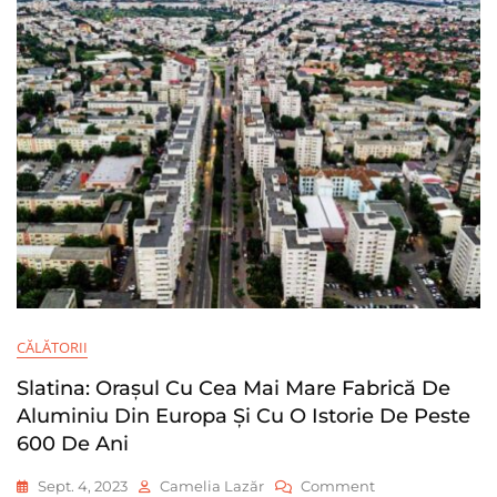
Poți
Retrage
În
Interiorul
Continentului
CĂLĂTORII
Slatina: Orașul Cu Cea Mai Mare Fabrică De
Aluminiu Din Europa Și Cu O Istorie De Peste
600 De Ani
On
Sept. 4, 2023
Camelia Lazăr
Comment