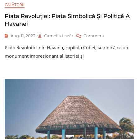
CĂLĂTORII
Piața Revoluției: Piața Simbolică Și Politică A
Havanei
On
Aug. 11, 2023
Camelia Lazăr
Comment
Piața
Piața Revoluției din Havana, capitala Cubei, se ridică ca un
Revoluției:
Piața
monument impresionant al istoriei și
Simbolică
Și
Politică
A
Havanei