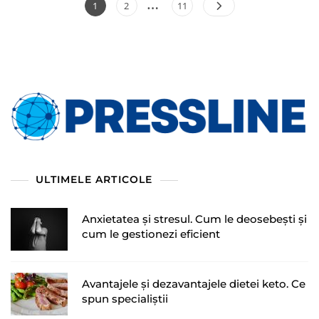
…
Paginație
Page
Page
Page
1
2
11
articole
ULTIMELE ARTICOLE
Anxietatea și stresul. Cum le deosebești și
cum le gestionezi eficient
Avantajele și dezavantajele dietei keto. Ce
spun specialiștii