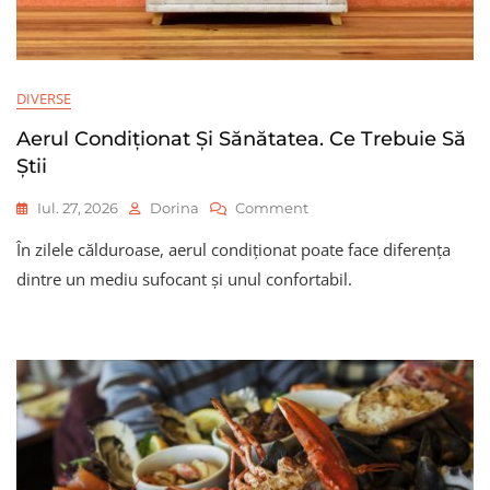
DIVERSE
Aerul Condiționat Și Sănătatea. Ce Trebuie Să
Știi
On
Iul. 27, 2026
Dorina
Comment
Aerul
În zilele călduroase, aerul condiționat poate face diferența
Condiționat
Și
dintre un mediu sufocant și unul confortabil.
Sănătatea.
Ce
Trebuie
Să
Știi