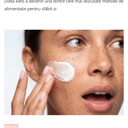
Dieta keto a devenit una dintre cele mai discutate metode de
Și
Dezavantajele
alimentație pentru slăbit și
Dietei
Keto.
Ce
Spun
Specialiștii
DIVERSE