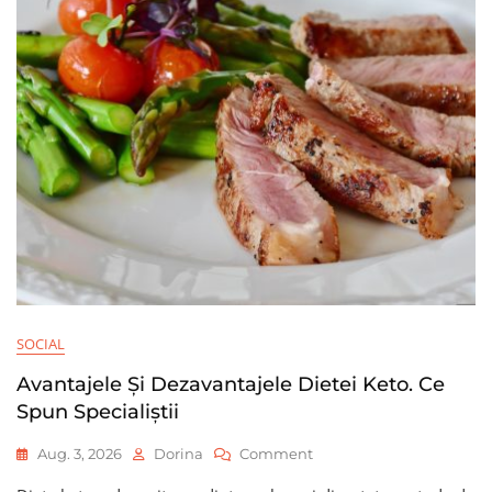
Le
Gestionezi
Eficient
SOCIAL
Avantajele Și Dezavantajele Dietei Keto. Ce
Spun Specialiștii
On
Aug. 3, 2026
Dorina
Comment
Avantajele