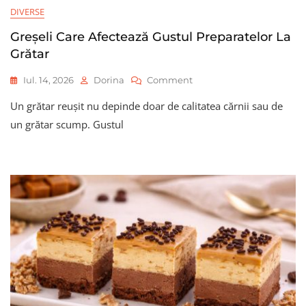
DIVERSE
Greșeli Care Afectează Gustul Preparatelor La
Grătar
On
Iul. 14, 2026
Dorina
Comment
Greșeli
Un grătar reușit nu depinde doar de calitatea cărnii sau de
Care
Afectează
un grătar scump. Gustul
Gustul
Preparatelor
La
Grătar