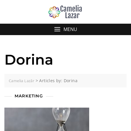
Skip
to
content
MENU
Dorina
>
Articles by: Dorina
Camelia Lazăr
MARKETING