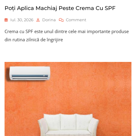
Poți Aplica Machiaj Peste Crema Cu SPF
On
Iul. 30, 2026
Dorina
Comment
Poți
Crema cu SPF este unul dintre cele mai importante produse
Aplica
Machiaj
din rutina zilnică de îngrijire
Peste
Crema
Cu
SPF