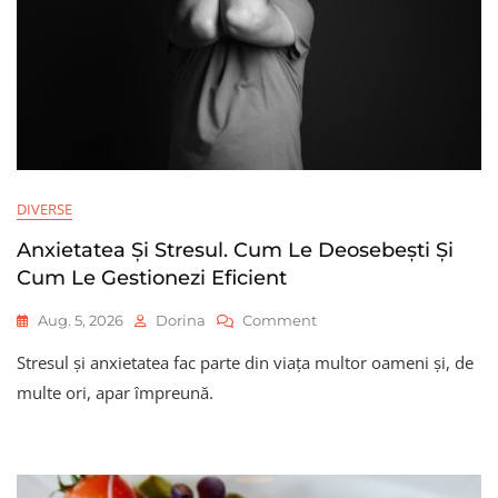
DIVERSE
Anxietatea Și Stresul. Cum Le Deosebești Și
Cum Le Gestionezi Eficient
On
Aug. 5, 2026
Dorina
Comment
Anxietatea
Stresul și anxietatea fac parte din viața multor oameni și, de
Și
Stresul.
multe ori, apar împreună.
Cum
Le
Deosebești
Și
Cum