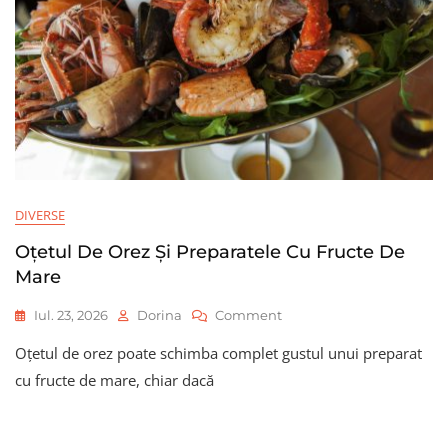
DIVERSE
Oțetul De Orez Și Preparatele Cu Fructe De
Mare
On
Iul. 23, 2026
Dorina
Comment
Oțetul
Oțetul de orez poate schimba complet gustul unui preparat
De
Orez
cu fructe de mare, chiar dacă
Și
Preparatele
Cu