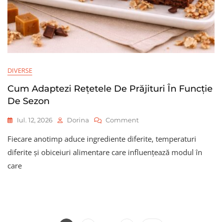
DIVERSE
Cum Adaptezi Rețetele De Prăjituri În Funcție
De Sezon
On
Iul. 12, 2026
Dorina
Comment
Cum
Fiecare anotimp aduce ingrediente diferite, temperaturi
Adaptezi
Rețetele
diferite și obiceiuri alimentare care influențează modul în
De
care
Prăjituri
În
Funcție
De
Sezon