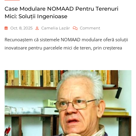
Case Modulare NOMAAD Pentru Terenuri
Mici: Soluții Ingenioase
On
Oct. 8, 2025
Camelia Lazăr
Comment
Case
Recunoaștem că sistemele NOMAAD modulare oferă soluții
Modulare
NOMAAD
inovatoare pentru parcelele mici de teren, prin creșterea
Pentru
Terenuri
Mici:
Soluții
Ingenioase