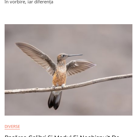
în vorbire, iar diferența
Diferența
Dintre
„știi”
Și
„ști”
DIVERSE