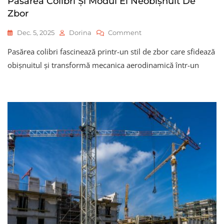
Pasărea Colibri Și Modul Ei Neobișnuit De
Zbor
On
Dec. 5, 2025
Dorina
Comment
Pasărea
Pasărea colibri fascinează printr-un stil de zbor care sfidează
Colibri
Și
obișnuitul și transformă mecanica aerodinamică într-un
Modul
Ei
Neobișnuit
De
Zbor