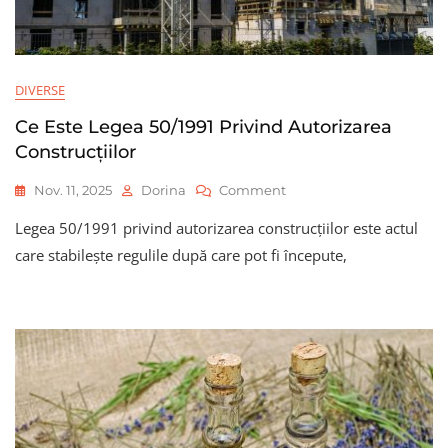
DIVERSE
Ce Este Legea 50/1991 Privind Autorizarea
Construcțiilor
On
Nov. 11, 2025
Dorina
Comment
Ce
Legea 50/1991 privind autorizarea construcțiilor este actul
Este
Legea
care stabilește regulile după care pot fi începute,
50/1991
Privind
Autorizarea
Construcțiilor