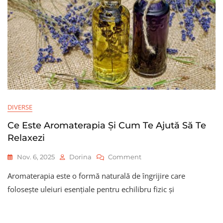
DIVERSE
Ce Este Aromaterapia Și Cum Te Ajută Să Te
Relaxezi
On
Nov. 6, 2025
Dorina
Comment
Ce
Aromaterapia este o formă naturală de îngrijire care
Este
Aromaterapia
folosește uleiuri esențiale pentru echilibru fizic și
Și
Cum
Te