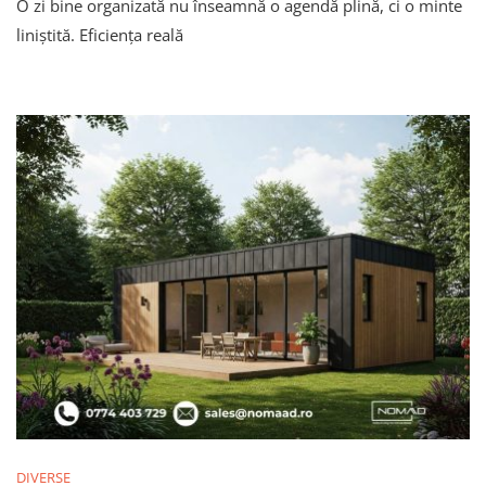
O zi bine organizată nu înseamnă o agendă plină, ci o minte
Să-
Ți
liniștită. Eficiența reală
Organizezi
Ziua
Eficient
Fără
Stres
DIVERSE