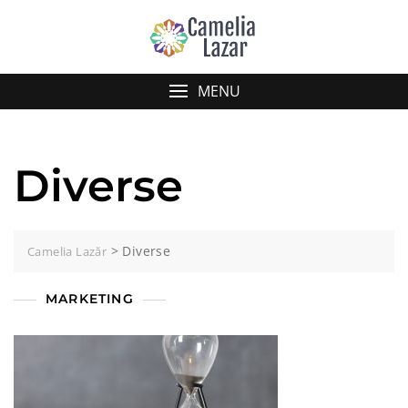
Skip
to
content
MENU
Diverse
>
Diverse
Camelia Lazăr
MARKETING