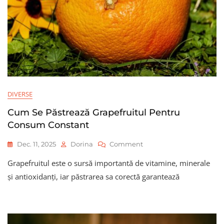
DIVERSE
Cum Se Păstrează Grapefruitul Pentru
Consum Constant
On
Dec. 11, 2025
Dorina
Comment
Cum
Grapefruitul este o sursă importantă de vitamine, minerale
Se
Păstrează
și antioxidanți, iar păstrarea sa corectă garantează
Grapefruitul
Pentru
Consum
Constant