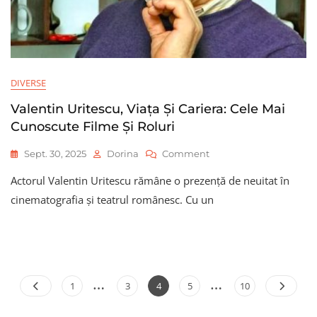
DIVERSE
Valentin Uritescu, Viața Și Cariera: Cele Mai
Cunoscute Filme Și Roluri
On
Sept. 30, 2025
Dorina
Comment
Valentin
Actorul Valentin Uritescu rămâne o prezență de neuitat în
Uritescu,
Viața
cinematografia și teatrul românesc. Cu un
Și
Cariera:
Cele
Mai
Cunoscute
…
…
Paginație
Filme
Page
Page
Page
Page
Page
1
3
4
5
10
Și
articole
Roluri