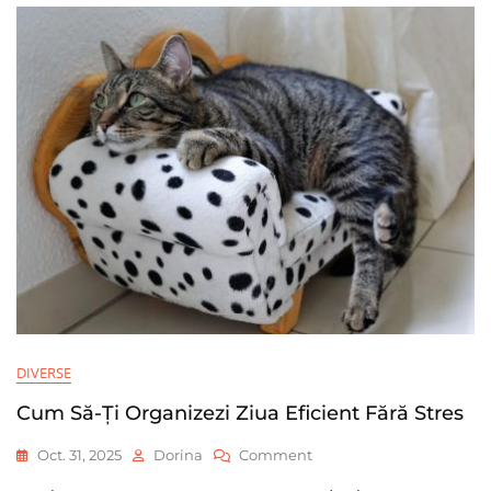
Ajută
Să
Te
Relaxezi
DIVERSE
Cum Să-Ți Organizezi Ziua Eficient Fără Stres
On
Oct. 31, 2025
Dorina
Comment
Cum