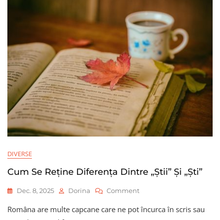
DIVERSE
Cum Se Reține Diferența Dintre „știi” Și „ști”
On
Dec. 8, 2025
Dorina
Comment
Cum
Româna are multe capcane care ne pot încurca în scris sau
Se
Reține