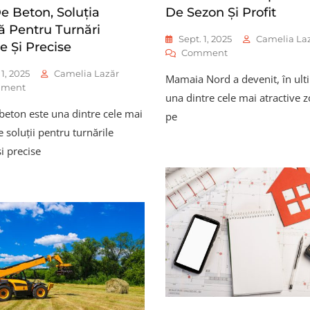
De Beton, Soluția
De Sezon Și Profit
ă Pentru Turnări
Sept. 1, 2025
Camelia La
e Și Precise
On
Comment
Investiția
 1, 2025
Camelia Lazăr
Mamaia Nord a devenit, în ulti
În
On
ment
Apartamente
una dintre cele mai atractive 
Cifa
În
 beton este una dintre cele mai
De
pe
Mamaia
Beton,
e soluții pentru turnările
Nord:
Soluția
Oportunitate
i precise
Mobilă
De
Pentru
Sezon
Turnări
Și
Rapide
Profit
Și
Precise