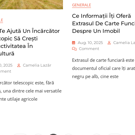
GENERALE
Ce Informații Îți Oferă
LE
Extrasul De Carte Func
e Ajută Un Încărcător
Despre Un Imobil
opic Să Crești
Aug. 10, 2025
Camelia L
ctivitatea În
On
Comment
ultură
Ce
Extrasul de carte funciară este
Informații
30, 2025
Camelia Lazăr
Îți
documentul oficial care îți arat
On
ment
Oferă
negru pe alb, cine este
Cum
Extrasul
cător telescopic este, fără
Te
De
Ajută
, una dintre cele mai versatile
Carte
Un
Funciară
ente utilaje agricole
Încărcător
Despre
Telescopic
Un
Să
Imobil
Crești
Productivitatea
În