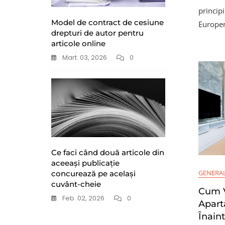
principi
Model de contract de cesiune
Europene
drepturi de autor pentru
articole online
Mart. 03, 2026
0
Ce faci când două articole din
aceeași publicație
GENERA
concurează pe același
cuvânt-cheie
Cum V
Feb. 02, 2026
0
Apart
Înain