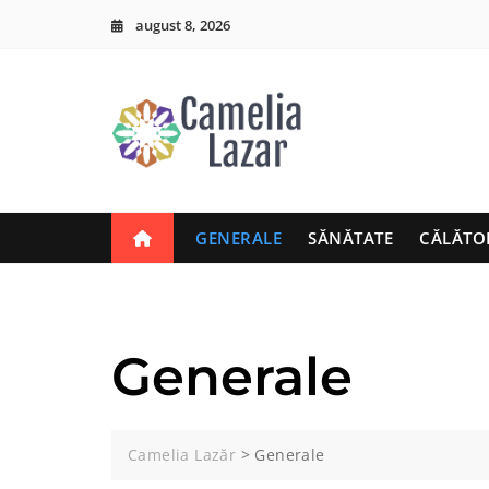
Skip
august 8, 2026
to
content
GENERALE
SĂNĂTATE
CĂLĂTO
Generale
Camelia Lazăr
>
Generale