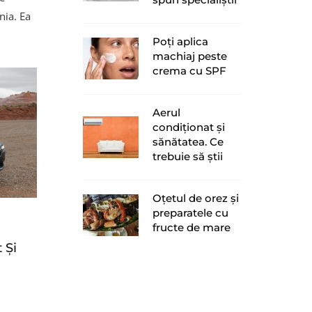
nia. Ea
Poți aplica
machiaj peste
crema cu SPF
Aerul
condiționat și
sănătatea. Ce
trebuie să știi
Oțetul de orez și
preparatele cu
fructe de mare
 Și