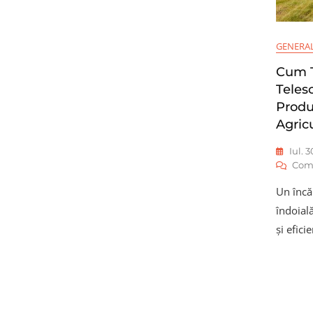
GENERA
Cum T
Telesc
Produ
Agric
Iul. 
Com
Un încăr
îndoială
și efici