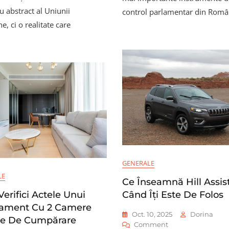
Simplă
Mecanismul
u abstract al Uniunii
control parlamentar din Româ
Și
De
, ci o realitate care
Cum
Schengen
Se
Este
Depune
Important
Pentru
Libera
Circulație
GENERALE
LE
Ce Înseamnă Hill Assist
erifici Actele Unui
Când Îți Este De Folos
ament Cu 2 Camere
Oct. 10, 2025
Dorina
te De Cumpărare
On
Comment