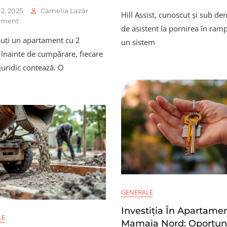
Ce
 2, 2025
Camelia Lazăr
Hill Assist, cunoscut și sub d
Înseamnă
On
ment
Hill
de asistent la pornirea în ramp
Cum
Assist
uți un apartament cu 2
Verifici
un sistem
Și
Actele
înainte de cumpărare, fiecare
Când
Unui
Îți
juridic contează. O
Apartament
Este
Cu
De
2
Folos
Camere
Înainte
De
Cumpărare
GENERALE
Investiția În Apartame
LE
Mamaia Nord: Oportun