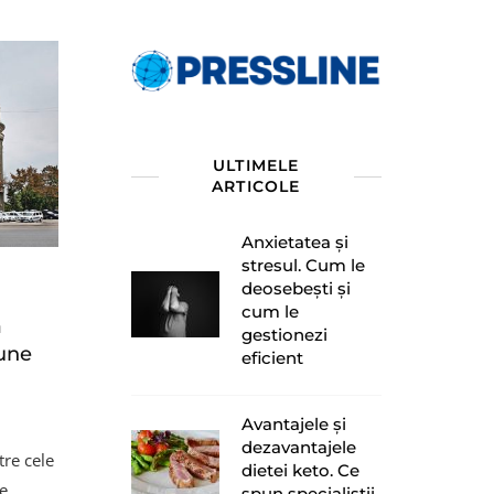
ULTIMELE
ARTICOLE
Anxietatea și
stresul. Cum le
deosebești și
cum le
a
gestionezi
une
eficient
Avantajele și
dezavantajele
tre cele
dietei keto. Ce
e
spun specialiștii