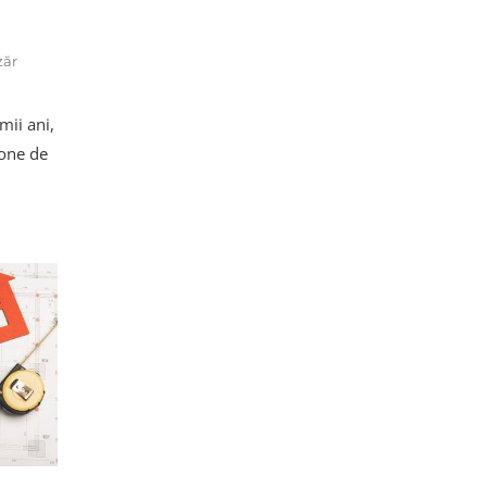
zăr
mii ani,
zone de