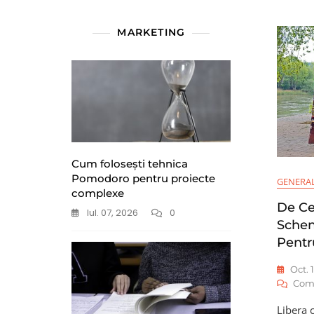
MARKETING
Cum folosești tehnica
Pomodoro pentru proiecte
GENERA
complexe
De Ce
Iul. 07, 2026
0
Schen
Pentru
Oct. 
Com
Libera 