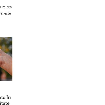
enumirea
ă, este
nte În
itate