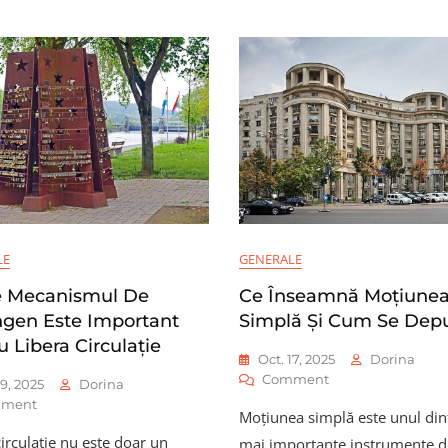
LE
GENERALE
 Mecanismul De
Ce Înseamnă Moțiune
gen Este Important
Simplă Și Cum Se Dep
 Libera Circulație
Oct. 17, 2025
Dorina
On
Comment
19, 2025
Dorina
Ce
On
ment
Moțiunea simplă este unul din
Înseamnă
De
Moțiunea
circulație nu este doar un
mai importante instrumente d
Ce