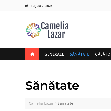
Skip
august 7, 2026
to
content
GENERALE
SĂNĂTATE
CĂLĂTO
Sănătate
Camelia Lazăr
>
Sănătate