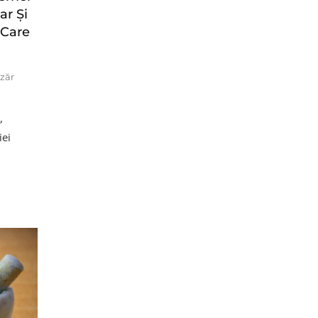
ar Și
 Care
zăr
,
iei