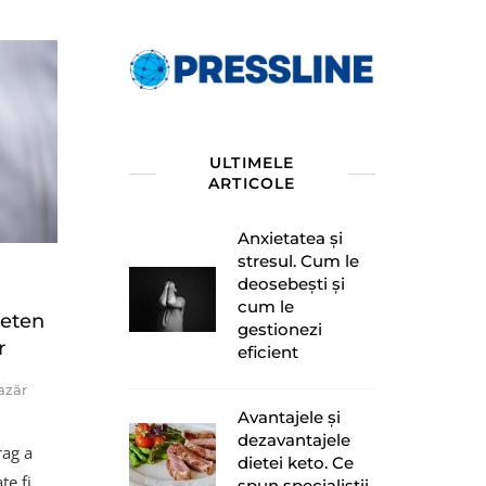
ULTIMELE
ARTICOLE
Anxietatea și
stresul. Cum le
deosebești și
cum le
ieten
gestionezi
r
eficient
azăr
Avantajele și
dezavantajele
rag a
dietei keto. Ce
te fi
spun specialiștii