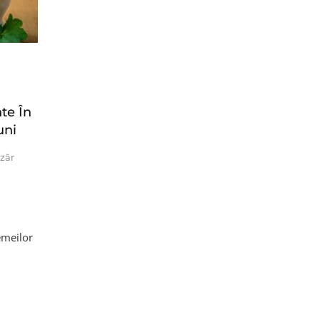
te În
uni
zăr
emeilor