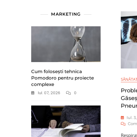
MARKETING
Cum folosești tehnica
Pomodoro pentru proiecte
SĂNĂTA
complexe
Probl
Iul. 07, 2026
0
Găseș
Pneum
Iul. 3
Com
Respira