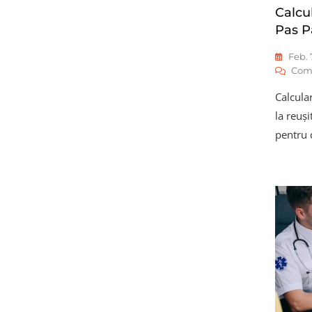
Calcul
Pas P
Feb. 
Com
Calcular
la reuși
pentru 