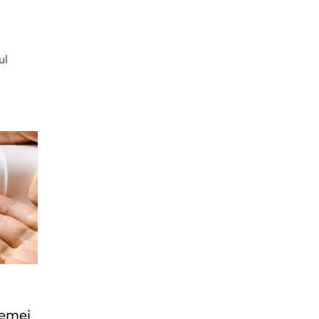
ul
remei