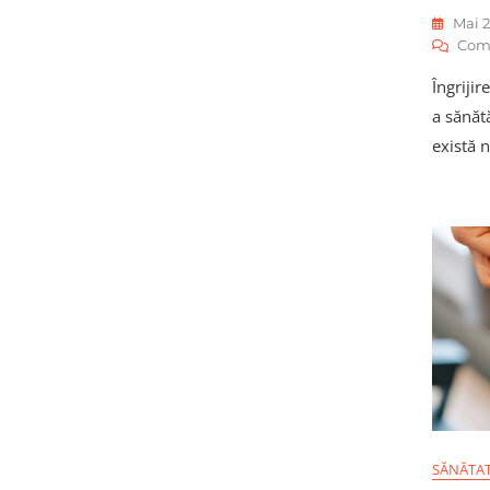
Mai 2
Com
Îngrijir
a sănătă
există 
SĂNĂTA