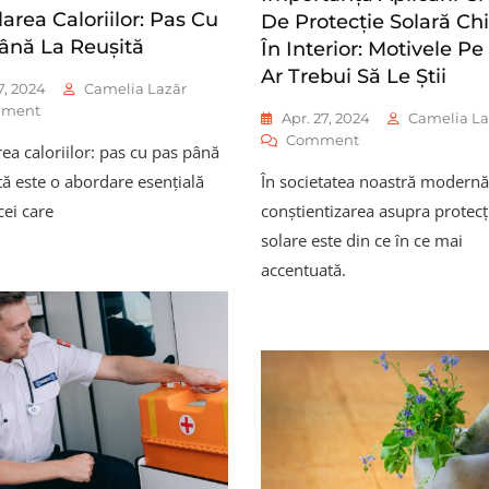
area Caloriilor: Pas Cu
De Protecție Solară Chi
ână La Reușită
În Interior: Motivele Pe
Ar Trebui Să Le Știi
7, 2024
Camelia Lazăr
On
ment
Apr. 27, 2024
Camelia La
Calcularea
On
Comment
ea caloriilor: pas cu pas până
Caloriilor:
Importanța
Pas
tă este o abordare esențială
În societatea noastră modernă
Aplicării
Cu
Cremei
cei care
conștientizarea asupra protecț
Pas
De
solare este din ce în ce mai
Până
Protecție
La
accentuată.
Solară
Reușită
Chiar
Și
În
Interior:
Motivele
Pe
Care
Ar
Trebui
Să