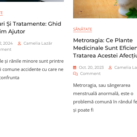
Le
Știi
TE
uri Și Tratamente: Ghid
SĂNĂTATE
im Ajutor
Metroragia: Ce Plante
2, 2024
Camelia Lazăr
Medicinale Sunt Eficien
On
ment
Tratarea Acestei Afecți
Tăieturi
le și rănile minore sunt printre
Și
Tratamente:
Oct. 20, 2023
Camelia La
i comune accidente cu care ne
On
Ghid
Comment
confrunta
Metroragia:
De
Metroragia, sau sângerarea
Ce
Prim
Plante
Ajutor
menstruală anormală, este o
Medicinale
problemă comună în rândul f
Sunt
și poate fi
Eficiente
În
Tratarea
Acestei
Afecțiuni