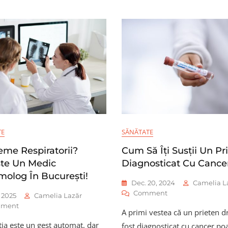
TE
SĂNĂTATE
eme Respiratorii?
Cum Să Îți Susții Un Pr
te Un Medic
Diagnosticat Cu Cance
olog În București!
Dec. 20, 2024
Camelia L
On
Comment
, 2025
Camelia Lazăr
Cum
On
ment
A primi vestea că un prieten d
Să
Probleme
Îți
ția este un gest automat, dar
fost diagnosticat cu cancer poa
Respiratorii?