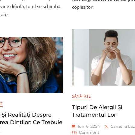
Susții
Găsește
ine dificilă, totul se schimbă.
copleșitor.
Un
Un
care
Prieten
Medic
Diagnosticat
Pneumolog
Cu
În
Cancer
București!
SĂNĂTATE
TE
Tipuri De Alergii Și
 Și Realități Despre
Tratamentul Lor
irea Dinților: Ce Trebuie
Iun. 6, 2024
Camelia Laz
i
On
Comment