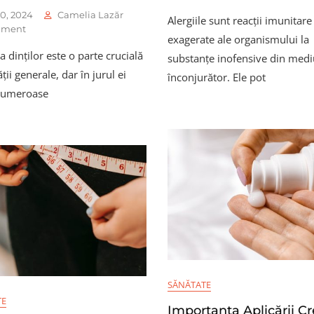
Tipuri
0, 2024
Camelia Lazăr
Alergiile sunt reacții imunitare
De
On
ment
Alergii
exagerate ale organismului la
Mituri
Și
ea dinților este o parte crucială
Și
substanțe inofensive din medi
Tratamentul
Realități
ții generale, dar în jurul ei
înconjurător. Ele pot
Lor
Despre
numeroase
Îngrijirea
Dinților:
Ce
Trebuie
Să
Știi
SĂNĂTATE
TE
Importanța Aplicării C