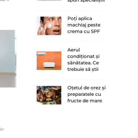
Poți aplica
machiaj peste
crema cu SPF
Aerul
condiționat și
sănătatea. Ce
trebuie să știi
Oțetul de orez și
preparatele cu
fructe de mare
ăr