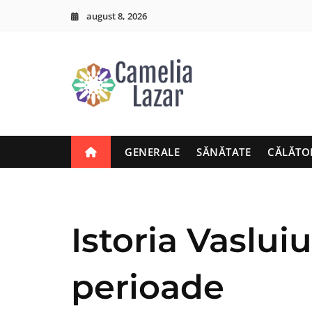
Skip
august 8, 2026
to
content
GENERALE
SĂNĂTATE
CĂLĂTO
Istoria Vasluiu
perioade