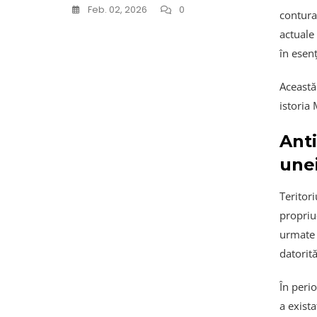
Feb. 02, 2026
0
conturat
actuale 
în esenț
Această 
istoria
Anti
unei
Teritori
propriu
urmate 
datorită
În peri
a exist