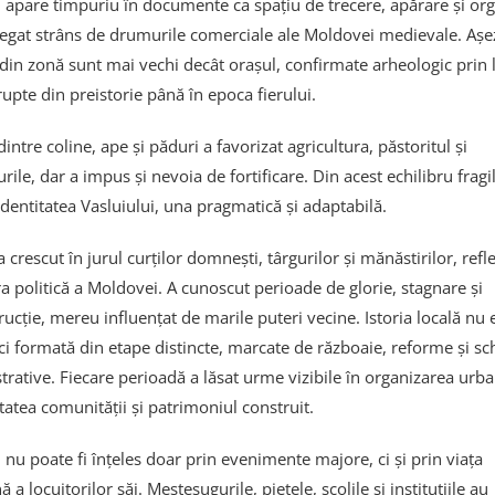
l apare timpuriu în documente ca spațiu de trecere, apărare și or
 legat strâns de drumurile comerciale ale Moldovei medievale. Așe
in zonă sunt mai vechi decât orașul, confirmate arheologic prin l
upte din preistorie până în epoca fierului.
dintre coline, ape și păduri a favorizat agricultura, păstoritul și
ile, dar a impus și nevoia de fortificare. Din acest echilibru fragil
identitatea Vasluiului, una pragmatică și adaptabilă.
 crescut în jurul curților domnești, târgurilor și mănăstirilor, refl
ra politică a Moldovei. A cunoscut perioade de glorie, stagnare și
ucție, mereu influențat de marile puteri vecine. Istoria locală nu 
, ci formată din etape distincte, marcate de războaie, reforme și s
trative. Fiecare perioadă a lăsat urme vizibile în organizarea urba
tatea comunității și patrimoniul construit.
 nu poate fi înțeles doar prin evenimente majore, ci și prin viața
ă a locuitorilor săi. Meșteșugurile, piețele, școlile și instituțiile au