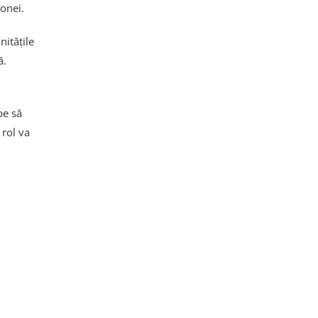
zonei.
itățile
ă.
pe să
 rol va