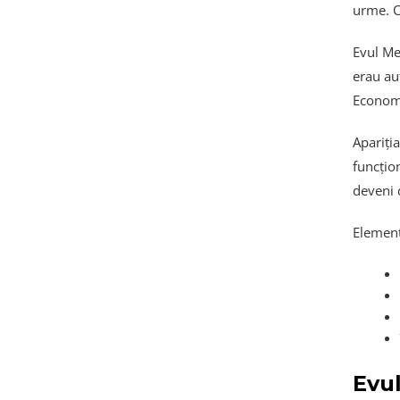
urme. Co
Evul Me
erau au
Economi
Apariți
funcțion
deveni 
Element
Evul