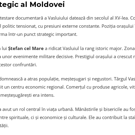
tegic al Moldovei
testare documentară a Vasluiului datează din secolul al XV-lea. C
 politic tensionat, cu presiuni externe constante. Poziția orașului î
rma într-un punct strategic important.
 lui
Ștefan cel Mare
a ridicat Vasluiul la rang istoric major. Zona
 unor evenimente militare decisive. Prestigiul orașului a crescut r
estor confruntări.
domnească a atras populație, meșteșugari și negustori. Târgul Vas
it un centru economic regional. Comerțul cu produse agricole, vit
 meșteșugărești era intens.
a avut un rol central în viața urbană. Mănăstirile și bisericile au fo
tre spirituale, ci și economice și culturale. Ele au contribuit la sta
ății.