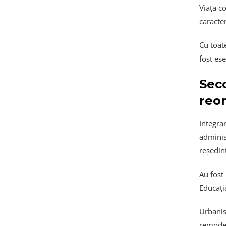
Viața c
caracter
Cu toat
fost ese
Seco
reor
Integra
adminis
reședin
Au fost 
Educația
Urbanis
remodel