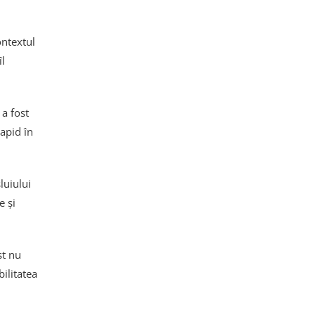
ontextul
l
 a fost
apid în
luiului
e și
st nu
bilitatea