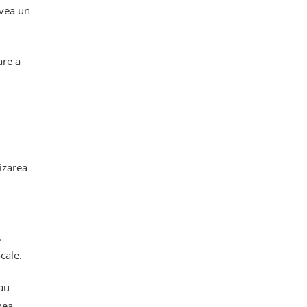
avea un
are a
izarea
.
cale.
au
nea