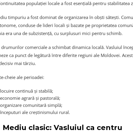
ntinuitatea populației locale a fost esențială pentru stabilitatea 
diu timpuriu a fost dominat de organizarea în obști sătești. Comun
tonome, conduse de lideri locali și bazate pe proprietatea comun
a era una de subzistență, cu surplusuri mici pentru schimb.
a drumurilor comerciale a schimbat dinamica locală. Vasluiul înce
eze ca punct de legătură între diferite regiuni ale Moldovei. Acest
decisiv mai târziu.
e-cheie ale perioadei:
locuire continuă și stabilă;
economie agrară și pastorală;
organizare comunitară simplă;
începuturi ale creștinismului rural.
 Mediu clasic: Vasluiul ca centru