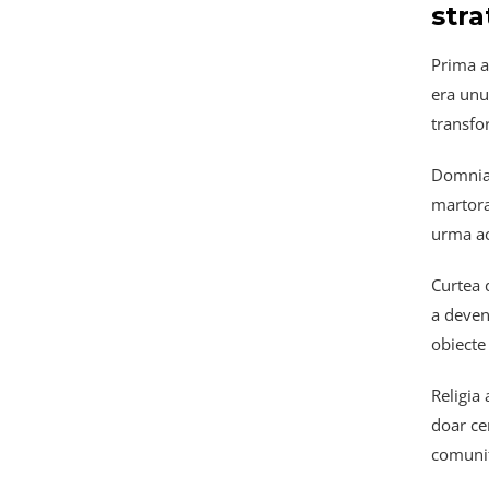
stra
Prima a
era unul
transfo
Domnia
martora
urma ac
Curtea 
a deven
obiecte
Religia 
doar cen
comunit