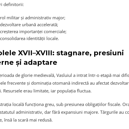
i definitorii:
rol militar și administrativ major;
dezvoltare urbană accelerată;
creșterea importanței comerciale;
consolidarea identității locale.
lele XVII–XVIII: stagnare, presiuni
rne și adaptare
ioada de glorie medievală, Vasluiul a intrat într-o etapă mai dific
ele frecvente și dominația otomană indirectă au afectat dezvolta
. Resursele erau limitate, iar populația fluctua.
rația locală funcționa greu, sub presiunea obligațiilor fiscale. Ora
 statutul administrativ, dar fără expansiuni majore. Târgurile au c
e, însă la scară mai redusă.