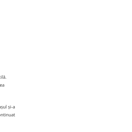
ilă.
rea
șul și-a
ontinuat