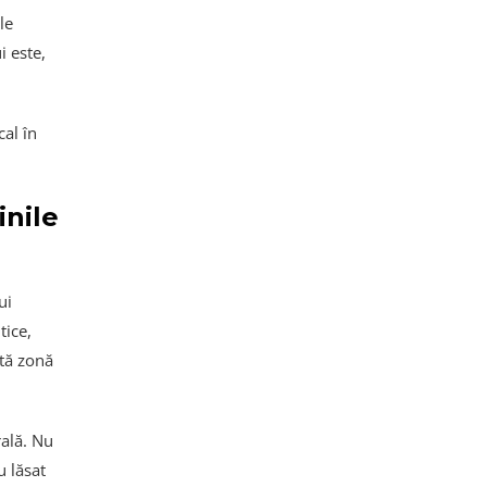
le
i este,
cal în
inile
ui
tice,
stă zonă
rală. Nu
u lăsat