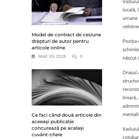
Vasluiu
locală,
umane d
neîntrer
Model de contract de cesiune
Poziția 
drepturi de autor pentru
articole online
schimbur
Mart. 03, 2026
0
născut 
Orașul a
structu
reconstr
liniară
adminis
mentali
Ce faci când două articole din
aceeași publicație
concurează pe același
Vasluiul
cuvânt-cheie
cotidian