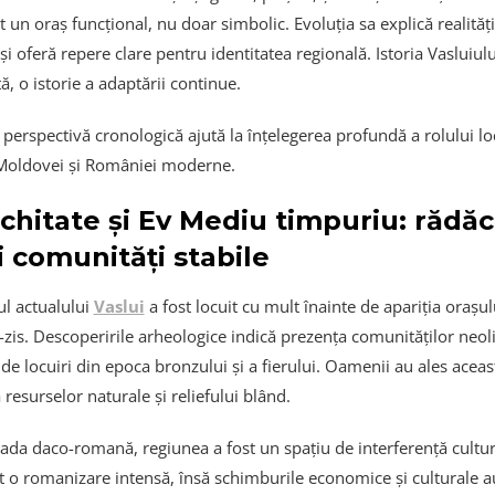
 un oraș funcțional, nu doar simbolic. Evoluția sa explică realități
și oferă repere clare pentru identitatea regională. Istoria Vasluiulu
ă, o istorie a adaptării continue.
perspectivă cronologică ajută la înțelegerea profundă a rolului lo
 Moldovei și României moderne.
chitate și Ev Mediu timpuriu: rădăc
 comunități stabile
ul actualului
Vaslui
a fost locuit cu mult înainte de apariția orașul
-zis. Descoperirile arheologice indică prezența comunităților neoli
de locuiri din epoca bronzului și a fierului. Oamenii au ales acea
 resurselor naturale și reliefului blând.
oada daco-romană, regiunea a fost un spațiu de interferență cultu
at o romanizare intensă, însă schimburile economice și culturale a