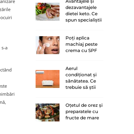
Avantajele și
ganizare
dezavantajele
zările
dietei keto. Ce
ocuiri
spun specialiștii
Poți aplica
machiaj peste
 s-a
crema cu SPF
Aerul
ectând
condiționat și
sănătatea. Ce
este
trebuie să știi
chimbări
nă,
Oțetul de orez și
preparatele cu
fructe de mare