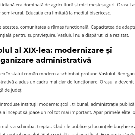
otidiană era dominată de agricultură și mici meșteșuguri. Orașul 
 semi-rural. Educația era limitată la mediul bisericesc.
e acestea, comunitatea a rămas funcțională. Capacitatea de adapt
nțială pentru supraviețuire. Vasluiul nu a dispărut, ci a rezistat.
lul al XIX-lea: modernizare și
ganizare administrativă
rea în statul român modern a schimbat profund Vasluiul. Reorgan
trativă a adus un cadru mai clar de funcționare. Orașul a devenit
ță de județ.
introduse instituții moderne: școli, tribunal, administrație publică
 a început să joace un rol tot mai important. Apar primele elite lo
mul s-a schimbat treptat. Clădirile publice și locuințele burgheze 
at centrul orașului. Viața socială s-a diversificat. Economia rămâ