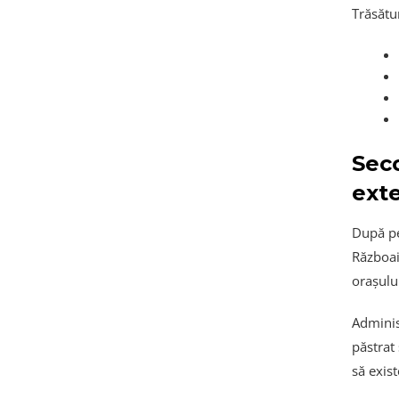
Trăsătur
Seco
exte
După per
Războai
orașului
Administ
păstrat
să exist