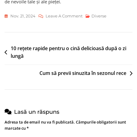
de nevoile tale și ale pieței.
On
Nov. 21, 2024
Leave A Comment
Diverse
Cum
Să
Îți
Navigare
10 rețete rapide pentru o cină delicioasă după o zi
Construiesti
lungă
Un
în
Business
articole
Bazat
Cum să previi sinuzita în sezonul rece
Pe
Abilități
Digitale
Lasă un răspuns
Adresa ta de email nu va fi publicată.
Câmpurile obligatorii sunt
marcate cu
*