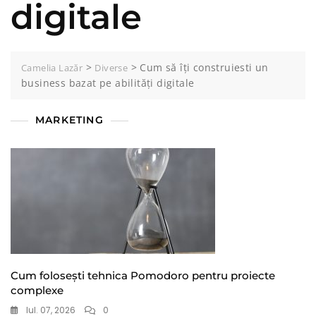
digitale
>
>
Cum să îți construiesti un
Camelia Lazăr
Diverse
business bazat pe abilități digitale
MARKETING
Cum folosești tehnica Pomodoro pentru proiecte
complexe
Iul. 07, 2026
0