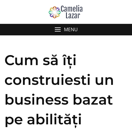
Skip
to
content
MENU
Cum să îți
construiesti un
business bazat
pe abilități