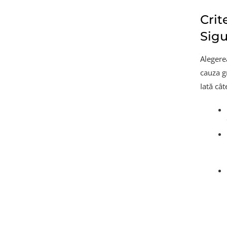
Crit
Sigu
Alegerea
cauza gr
Iată cât