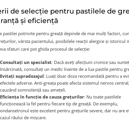
erii de selecție pentru pastilele de gre
ranță și eficiență
 pastilei potrivite pentru greață depinde de mai mulți factori, cum
ețurilor, vârsta pacientului, posibilele reacții alergice și istoricul 
eva sfaturi care pot ghida procesul de selecție:
Consultați un specialist
: Dacă aveți afecțiuni cronice sau sunteț
însărcinată, consultați un medic înainte de a lua pastile pentru gr
Evitați supradozajul
: Luați doar doza recomandată pentru a evi
efectele adverse. Anti-greața poate afecta sistemul nervos central
cauzând somnolență sau amețeli.
Eficiența în funcție de cauza grețurilor
: Nu toate pastilele
funcționează la fel pentru fiecare tip de greață. De exemplu,
ondansetronul este excelent pentru grețurile severe, dar nu are ef
cazul răului de mișcare.