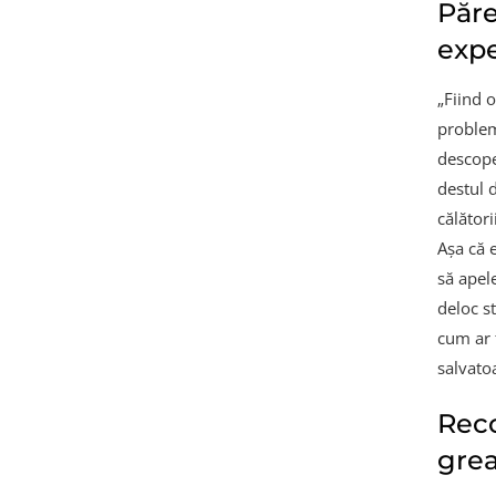
Păre
expe
„Fiind 
problem
descope
destul 
călător
Așa că 
să apele
deloc s
cum ar 
salvato
Reco
grea