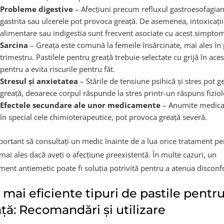
Probleme digestive
– Afecțiuni precum refluxul gastroesofagian
gastrita sau ulcerele pot provoca greață. De asemenea, intoxicații
alimentare sau indigestia sunt frecvent asociate cu acest simptom
Sarcina
– Greața este comună la femeile însărcinate, mai ales în
trimestru. Pastilele pentru greață trebuie selectate cu grijă în aces
pentru a evita riscurile pentru făt.
Stresul și anxietatea
– Stările de tensiune psihică și stres pot g
greață, deoarece corpul răspunde la stres printr-un răspuns fiziol
Efectele secundare ale unor medicamente
– Anumite medic
în special cele chimioterapeutice, pot provoca greață severă.
portant să consultați un medic înainte de a lua orice tratament pe
mai ales dacă aveți o afecțiune preexistentă. În multe cazuri, un
ent antiemetic poate fi soluția potrivită pentru a atenua disconfo
 mai eficiente tipuri de pastile pentr
ță: Recomandări și utilizare