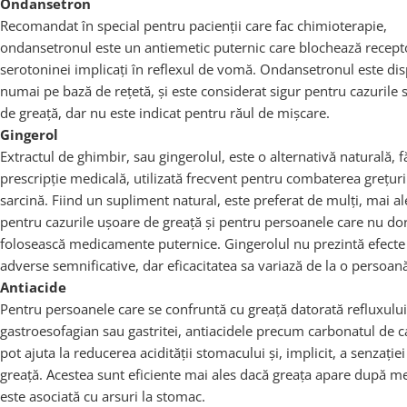
Ondansetron
Recomandat în special pentru pacienții care fac chimioterapie,
ondansetronul este un antiemetic puternic care blochează recepto
serotoninei implicați în reflexul de vomă. Ondansetronul este dis
numai pe bază de rețetă, și este considerat sigur pentru cazurile 
de greață, dar nu este indicat pentru răul de mișcare.
Gingerol
Extractul de ghimbir, sau gingerolul, este o alternativă naturală, f
prescripție medicală, utilizată frecvent pentru combaterea grețuri
sarcină. Fiind un supliment natural, este preferat de mulți, mai al
pentru cazurile ușoare de greață și pentru persoanele care nu do
folosească medicamente puternice. Gingerolul nu prezintă efecte
adverse semnificative, dar eficacitatea sa variază de la o persoană 
Antiacide
Pentru persoanele care se confruntă cu greață datorată refluxului
gastroesofagian sau gastritei, antiacidele precum carbonatul de c
pot ajuta la reducerea acidității stomacului și, implicit, a senzației
greață. Acestea sunt eficiente mai ales dacă greața apare după m
este asociată cu arsuri la stomac.