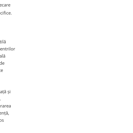
iecare
ifice.
ilă
entrilor
ală
 de
te
ață și
.
erarea
ență,
os