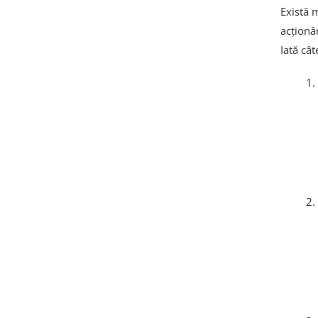
Există m
acționâ
Iată câ