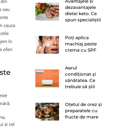
Avantajele și
 din
dezavantajele
s sau
dietei keto. Ce
ente
spun specialiștii
in cauza
stile
Poți aplica
gem în
machiaj peste
a oferi
crema cu SPF
Aerul
este
condiționat și
sănătatea. Ce
trebuie să știi
este
mără:
Oțetul de orez și
preparatele cu
fructe de mare
na,
i și cel