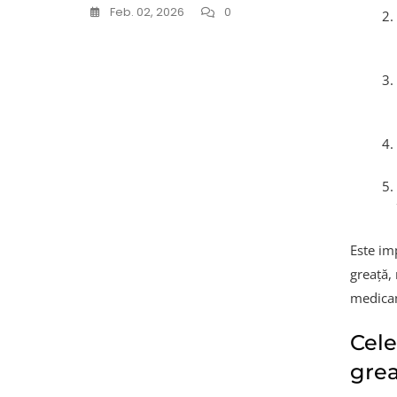
Feb. 02, 2026
0
Este im
greață, 
medicam
Cele
grea