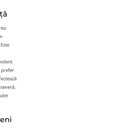
ță
reu
am
 Este
nolent.
 prefer
fectează
 severă,
uție
eni