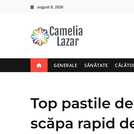
Skip
august 8, 2026
to
content
GENERALE
SĂNĂTATE
CĂLĂTO
Top pastile d
scăpa rapid d