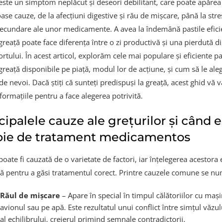
este un simptom neplăcut și deseori debilitant, care poate apărea
se cauze, de la afecțiuni digestive și rău de mișcare, până la stre
secundare ale unor medicamente. A avea la îndemână pastile efici
greață poate face diferența între o zi productivă și una pierdută d
rtului. În acest articol, explorăm cele mai populare și eficiente pa
greață disponibile pe piață, modul lor de acțiune, și cum să le ale
de nevoi. Dacă știți că sunteți predispuși la greață, acest ghid vă v
formațiile pentru a face alegerea potrivită.
cipalele cauze ale grețurilor și când 
oie de tratament medicamentos
oate fi cauzată de o varietate de factori, iar înțelegerea acestora 
lă pentru a găsi tratamentul corect. Printre cauzele comune se nu
Răul de mișcare
– Apare în special în timpul călătoriilor cu mași
avionul sau pe apă. Este rezultatul unui conflict între simțul văzulu
al echilibrului, creierul primind semnale contradictorii.