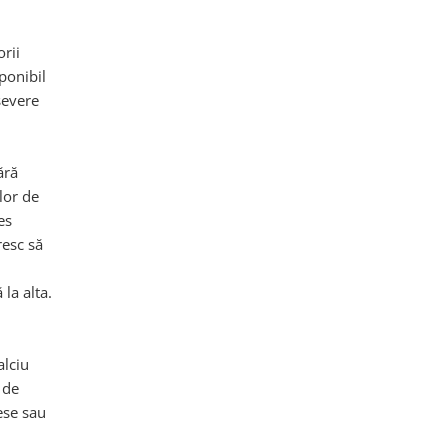
rii
ponibil
severe
ără
lor de
es
resc să
la alta.
alciu
 de
ese sau