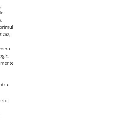
,
le
.
 primul
t caz,
enera
ogic.
amente,
ntru
rtul.
u