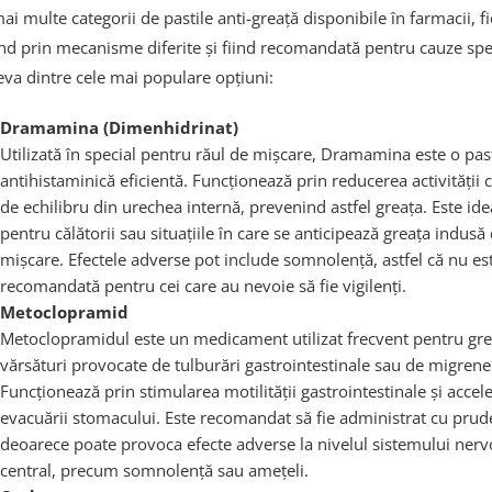
ai multe categorii de pastile anti-greață disponibile în farmacii, f
nd prin mecanisme diferite și fiind recomandată pentru cauze spec
teva dintre cele mai populare opțiuni:
Dramamina (Dimenhidrinat)
Utilizată în special pentru răul de mișcare, Dramamina este o past
antihistaminică eficientă. Funcționează prin reducerea activității c
de echilibru din urechea internă, prevenind astfel greața. Este ide
pentru călătorii sau situațiile în care se anticipează greața indusă
mișcare. Efectele adverse pot include somnolență, astfel că nu es
recomandată pentru cei care au nevoie să fie vigilenți.
Metoclopramid
Metoclopramidul este un medicament utilizat frecvent pentru gre
vărsături provocate de tulburări gastrointestinale sau de migrene
Funcționează prin stimularea motilității gastrointestinale și accel
evacuării stomacului. Este recomandat să fie administrat cu prud
deoarece poate provoca efecte adverse la nivelul sistemului nerv
central, precum somnolență sau amețeli.