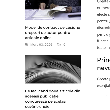
Greața 
numeroa
efecte 
pentru 
Model de contract de cesiune
disconfo
drepturi de autor pentru
pentru 
articole online
funcție 
Mart. 03, 2026
0
toate in
Prin
nev
Greața p
esenția
Ce faci când două articole din
aceeași publicație
concurează pe același
cuvânt-cheie