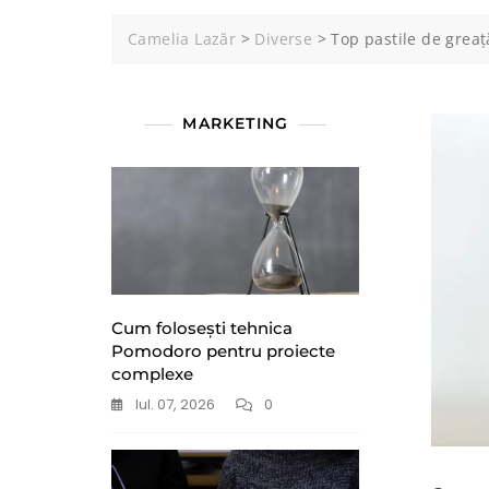
Camelia Lazăr
>
Diverse
>
Top pastile de grea
MARKETING
Cum folosești tehnica
Pomodoro pentru proiecte
complexe
Iul. 07, 2026
0