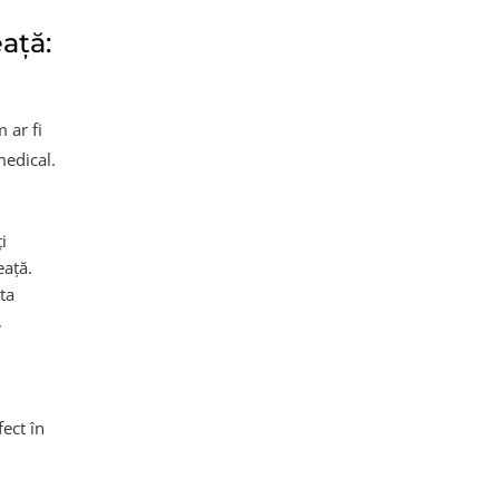
ață:
 ar fi
medical.
i
eață.
ta
,
ect în