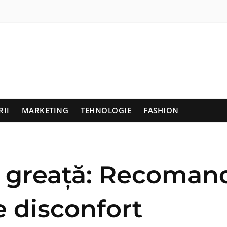
RII
MARKETING
TEHNOLOGIE
FASHION
e greață: Recomand
e disconfort