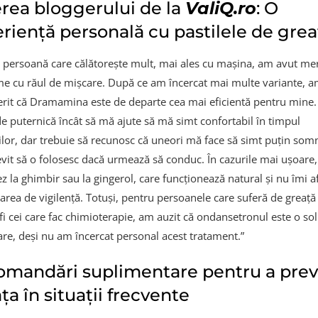
rea bloggerului de la
ValiQ.ro
: O
riență personală cu pastilele de grea
o persoană care călătorește mult, mai ales cu mașina, am avut me
e cu răul de mișcare. După ce am încercat mai multe variante, 
rit că Dramamina este de departe cea mai eficientă pentru mine.
de puternică încât să mă ajute să mă simt confortabil în timpul
iilor, dar trebuie să recunosc că uneori mă face să simt puțin som
evit să o folosesc dacă urmează să conduc. În cazurile mai ușoare,
z la ghimbir sau la gingerol, care funcționează natural și nu îmi a
tarea de vigilență. Totuși, pentru persoanele care suferă de greață
fi cei care fac chimioterapie, am auzit că ondansetronul este o sol
are, deși nu am încercat personal acest tratament.”
mandări suplimentare pentru a prev
ța în situații frecvente